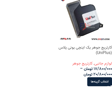
کارتریج جوهر یک اینچی یونی پلاس
(UniPlus)
لوازم جانبی
,
کارتریج‌ جوهر
17/800/000
تومان
–
20/800/000
تومان
انتخاب گزینه‌ها