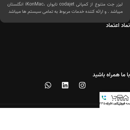
لیزر جت متنوع از کمپانی codajet تایوان ،iKonMac انگلستان
میباشد . و ارائه کننده خدمات مربوط به تمامی سیستم ها میباشد
نماد اعتماد
با ما همراه باشید
حه اصلی
فروشگاه
سبد خرید
09123502091
کلیه حقوق مادی و معنوی این وب سایت برای شرکت بازرگانی فرازنگار
محفوظ است.