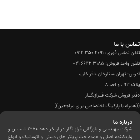
تماس با ما
تلفن تماس فوری:
2091 350 0912
تلفن واحد فروش:
3185 6642 021
آدرس: تهران،ستارخان،باقر خان،
پلاک 93 ، و احد 8
دفتر فروش شرکت فــرازنگــار
((همراه با پارکینگ اختصاصی برای مراجعین))
درباره ما
شرکت مهندسی و بازرگانی فراز نگار در اواخر دهه 1370 تاسیس و
واردکننده اصلی و عمده جت پرینتر های دستی و اتوماتیک و انواع