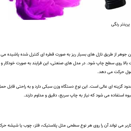
مینی جت پرینتر Codajet مدل B8
رینتر رنگی
جت پرینتر
,
جت پرینتر دستی
41/500/000
تومان
ن جوهر از طریق نازل های بسیار ریز به صورت قطره ای کنترل شده پاشیده می
 بالا روی سطح چاپ شود. در مدل های صنعتی، این فرایند به صورت خودکار و ب
حصول حرکت می دهد.
ود گزینه ای عالی است. این نوع دستگاه وزن سبکی دارد و به راحتی قابل حم
وه استفاده می شود که نیاز به چاپ سریع، دقیق و مداوم دارند.
اربر می تواند آن را روی هر نوع سطحی مثل پلاستیک، فلز، چوب یا شیشه حرک